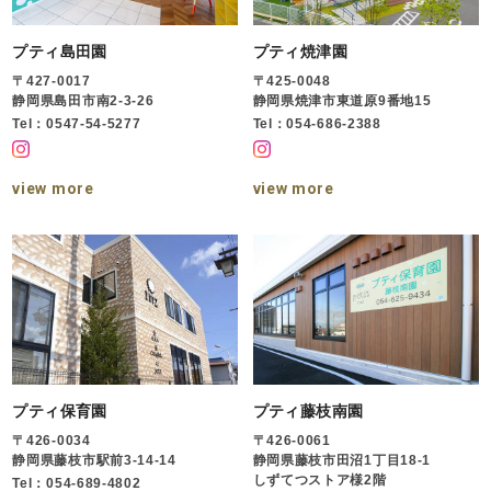
プティ島田園
プティ焼津園
〒427-0017
〒425-0048
静岡県島田市南2-3-26
静岡県焼津市東道原9番地15
Tel：0547-54-5277
Tel：054-686-2388
view more
view more
プティ保育園
プティ藤枝南園
〒426-0034
〒426-0061
静岡県藤枝市駅前3-14-14
静岡県藤枝市田沼1丁目18-1
しずてつストア様2階
Tel：054-689-4802