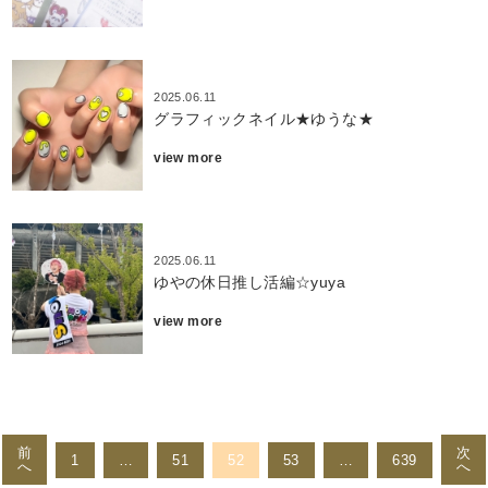
2025.06.11
グラフィックネイル★ゆうな★
view more
2025.06.11
ゆやの休日推し活編☆yuya
view more
投
稿
前
次
1
…
51
52
53
…
639
へ
へ