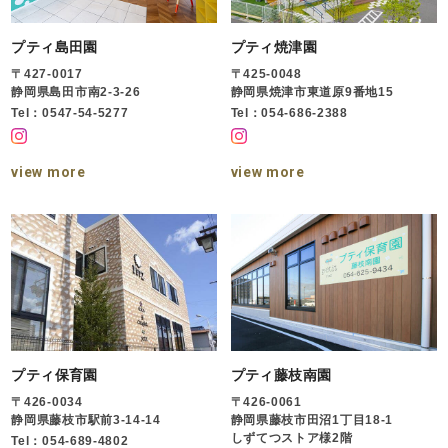
プティ島田園
プティ焼津園
〒427-0017
〒425-0048
静岡県島田市南2-3-26
静岡県焼津市東道原9番地15
Tel：0547-54-5277
Tel：054-686-2388
view more
view more
プティ保育園
プティ藤枝南園
〒426-0034
〒426-0061
静岡県藤枝市駅前3-14-14
静岡県藤枝市田沼1丁目18-1
しずてつストア様2階
Tel：054-689-4802