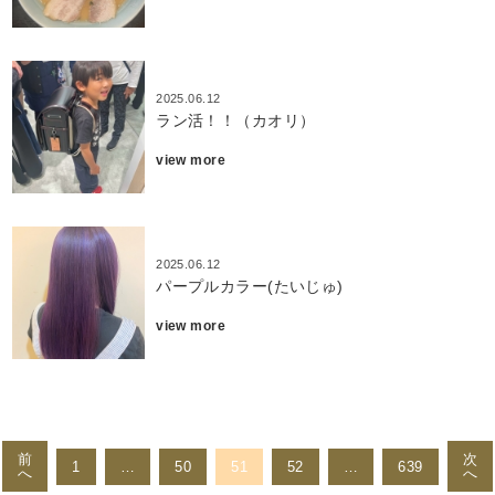
2025.06.12
ラン活！！（カオリ）
view more
2025.06.12
パープルカラー(たいじゅ)
view more
投
稿
前
次
1
…
50
51
52
…
639
へ
へ