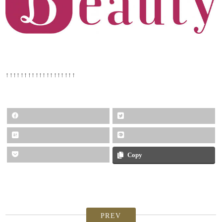
↑↑↑↑↑↑↑↑↑↑↑↑↑↑↑↑↑↑↑
Copy
PREV