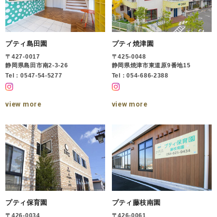
プティ島田園
プティ焼津園
〒427-0017
〒425-0048
静岡県島田市南2-3-26
静岡県焼津市東道原9番地15
Tel：0547-54-5277
Tel：054-686-2388
view more
view more
プティ保育園
プティ藤枝南園
〒426-0034
〒426-0061