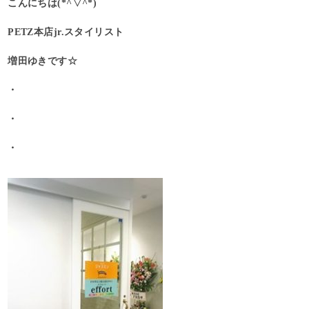
こんにちは(*^▽^*)
PETZ本店jr.スタイリスト
増田ゆきです☆
・
・
・