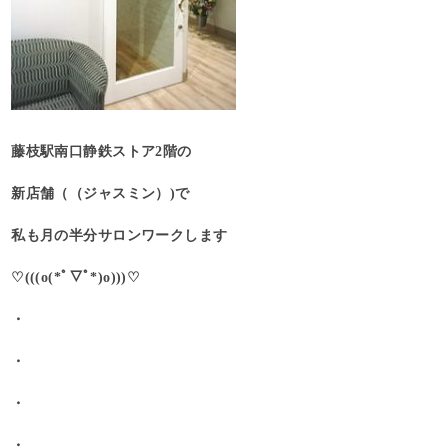
藤枝駅南口静鉄ストア2階の
新店舗（（ジャスミン）)で
私も月の半分サロンワークします
♡(((o(*ﾟ▽ﾟ*)o)))♡
・
・
・
・