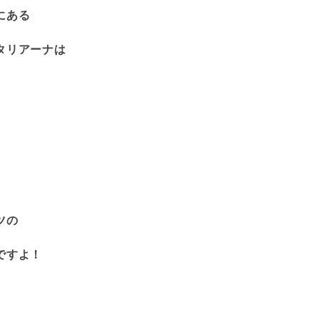
にある
タリアーナは
ツの
ですよ！