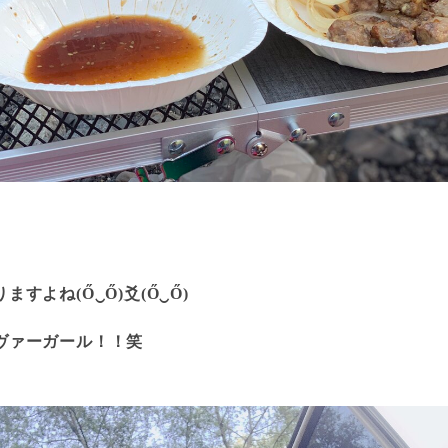
すよね(Ő‿Ő)爻(Ő‿Ő)
ヴァーガール！！笑