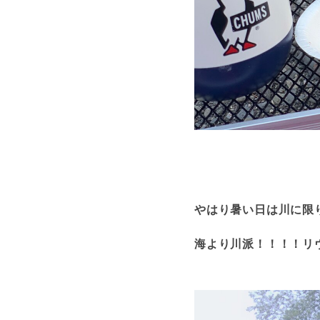
やはり暑い日は川に限りま
海より川派！！！！リ