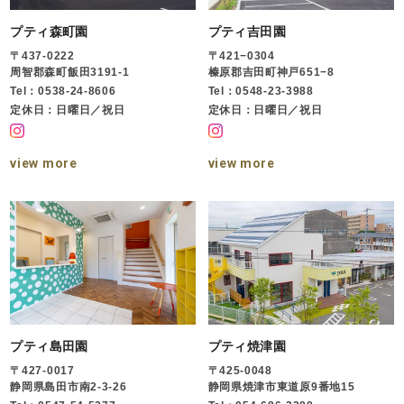
プティ森町園
プティ吉田園
〒437-0222
〒421−0304
周智郡森町飯田3191-1
榛原郡吉田町神戸651−8
Tel：0538-24-8606
Tel：0548-23-3988
定休日：日曜日／祝日
定休日：日曜日／祝日
view more
view more
プティ島田園
プティ焼津園
〒427-0017
〒425-0048
静岡県島田市南2-3-26
静岡県焼津市東道原9番地15