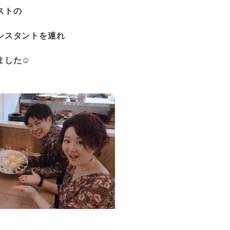
ストの
シスタントを連れ
した☺︎