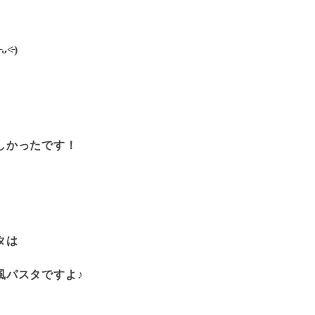
˂̵)
しかったです！
タは
風パスタですよ♪