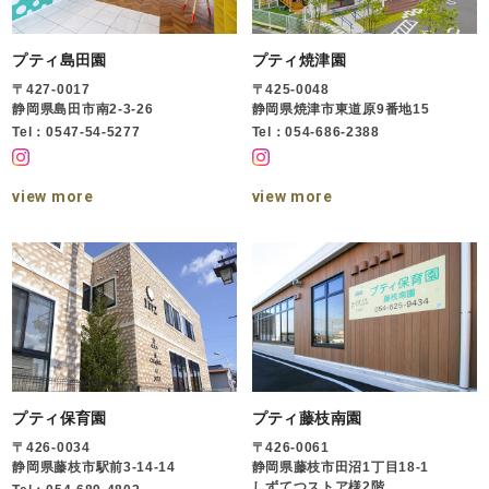
プティ島田園
プティ焼津園
〒427-0017
〒425-0048
静岡県島田市南2-3-26
静岡県焼津市東道原9番地15
Tel：0547-54-5277
Tel：054-686-2388
view more
view more
プティ保育園
プティ藤枝南園
〒426-0034
〒426-0061
静岡県藤枝市駅前3-14-14
静岡県藤枝市田沼1丁目18-1
しずてつストア様2階