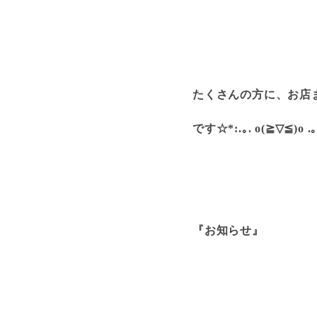
たくさんの方に、お店
です☆*:.｡. o(≧▽≦)o .｡
『お知らせ』