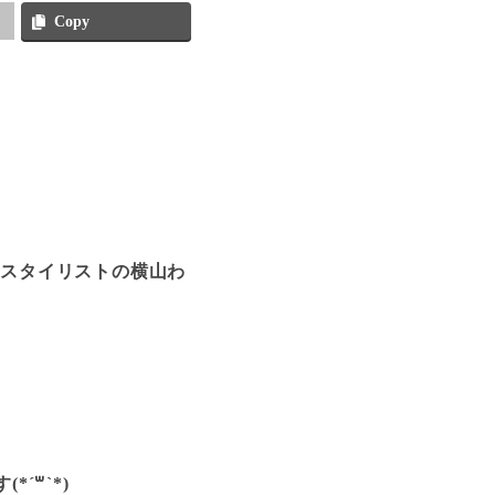
Copy
、スタイリストの横山わ
´꒳`*)