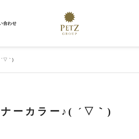
い合わせ
´▽｀)
ナーカラー♪( ´▽｀)