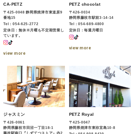
CA-PETZ
PETZ chocolat
〒425-0048 静岡県焼津市東道原9
〒426-0034
番地15
静岡県藤枝市駅前3-14-14
Tel：054-625-2772
Tel：054-689-4800
定休日：無休※月曜も不定期営業し
定休日：毎週月曜日
ています。
view more
view more
ジャスミン
PETZ Royal
〒426-0061
〒425-0047
静岡県藤枝市田沼一丁目18-1
静岡県焼津市東祢宜島10-8
藤枝駅南口『しずてつストア』内2
Tel：054-908-8420