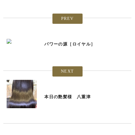
PREV
パワーの源［ロイヤル］
NEXT
本日の艶髪様 八重津