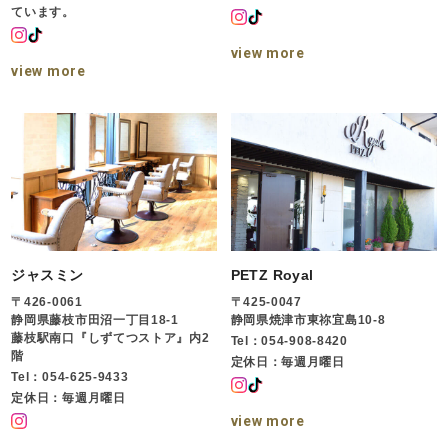
ています。
view more
view more
ジャスミン
PETZ Royal
〒426-0061
〒425-0047
静岡県藤枝市田沼一丁目18-1
静岡県焼津市東祢宜島10-8
藤枝駅南口『しずてつストア』内2
Tel：054-908-8420
階
定休日：毎週月曜日
Tel：054-625-9433
定休日：毎週月曜日
view more