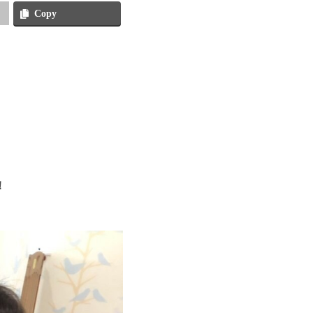
Copy
！