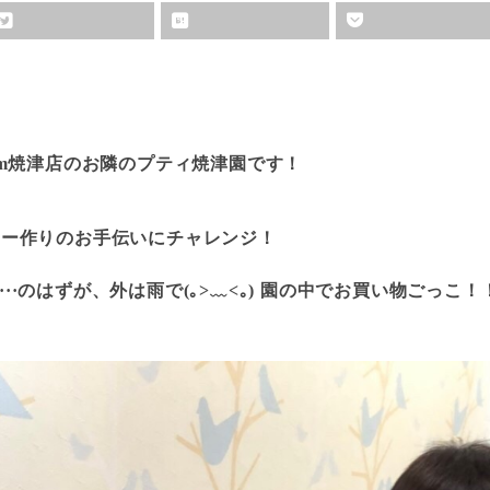
y gym焼津店のお隣のプティ焼津園です！
レー作りのお手伝いにチャレンジ！
·····のはずが、外は雨で(｡>﹏<｡) 園の中でお買い物ごっこ！