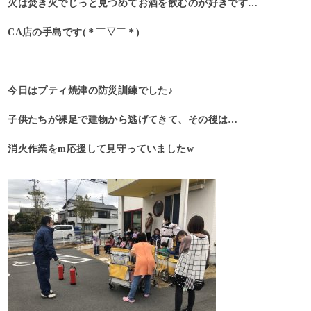
火は焚き火でじっと見つめてお酒を飲むのが好きです…
CA店の手島です(＊￣▽￣＊)
今日はプティ焼津の防災訓練でした♪
子供たちが裸足で建物から逃げてきて、その後は…
消火作業をm応援して見守っていましたw