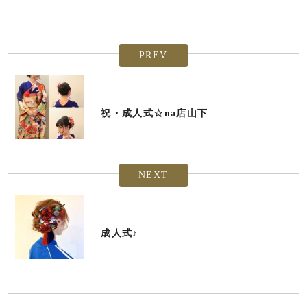
PREV
祝・成人式☆na店山下
NEXT
成人式♪