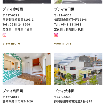
プティ森町園
プティ吉田園
〒437-0222
〒421−0304
周智郡森町飯田3191-1
榛原郡吉田町神戸651−8
Tel：0538-24-8606
Tel：0548-23-3988
定休日：日曜日／祝日
定休日：日曜日／祝日
view more
view more
プティ島田園
プティ焼津園
〒427-0017
〒425-0048
静岡県島田市南2-3-26
静岡県焼津市東道原9番地15