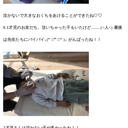
泣かないで大きなおくちをあけることができたね♡♡
0.1才児のお友だち、泣いちゃった子もいたけど…….(>人<) 最後
は先生たちにバイバイ⸜(* ॑꒳ ॑* )⸝ がんばったね！！
2才児さんは泣かない子が多かったね！！