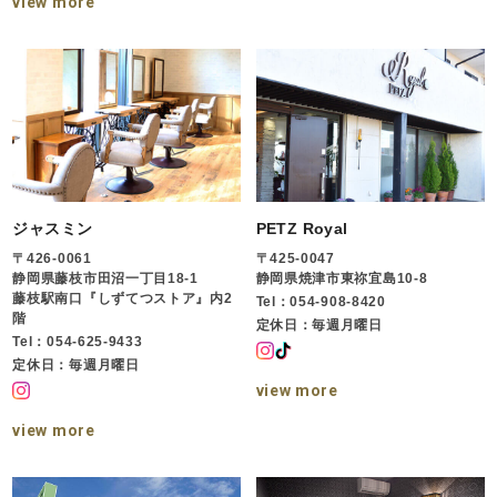
view more
ジャスミン
PETZ Royal
〒426-0061
〒425-0047
静岡県藤枝市田沼一丁目18-1
静岡県焼津市東祢宜島10-8
藤枝駅南口『しずてつストア』内2
Tel：054-908-8420
階
定休日：毎週月曜日
Tel：054-625-9433
定休日：毎週月曜日
view more
view more