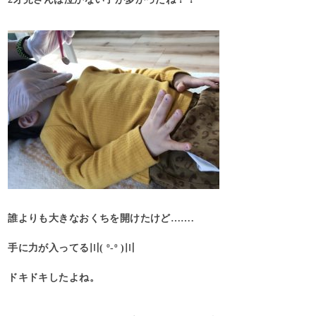
誰よりも大きなおくちを開けたけど…….
手に力が入ってる〣( º-º )〣
ドキドキしたよね。