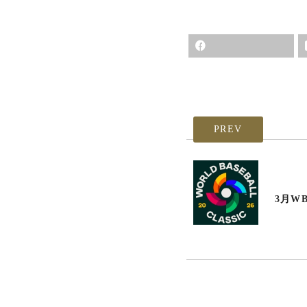
PREV
3月W