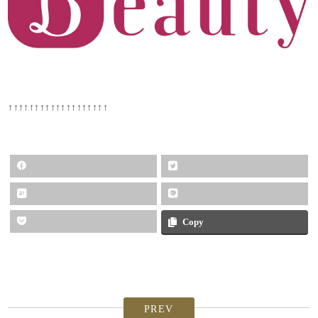
↑↑↑↑↑↑↑↑↑↑↑↑↑↑↑↑↑↑↑
Copy
PREV