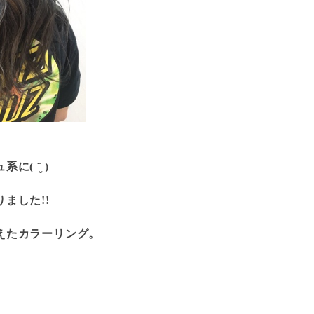
( ¨̮ )
ました!!
えたカラーリング。