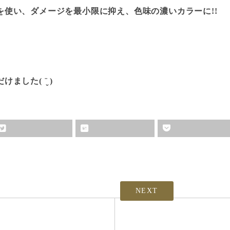
を使い、ダメージを最小限に抑え、色味の濃いカラーに!!
した( ¨̮ )
NEXT