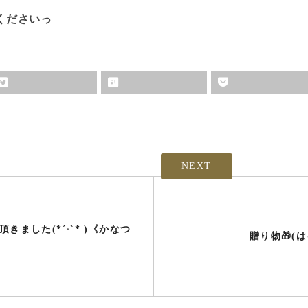
くださいっ
NEXT
頂きました(*ˊᵕˋ* )《かなつ
贈り物🎁(は