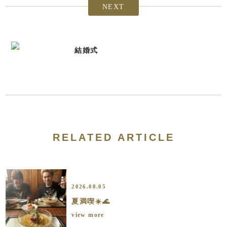
NEXT
結婚式
RELATED ARTICLE
2026.08.05
夏満喫☀️🌊
view more