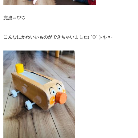
完成～♡♡
こんなにかわいいものができちゃいました( ˙O˙ )‧✧̣̥̇‧✦‧