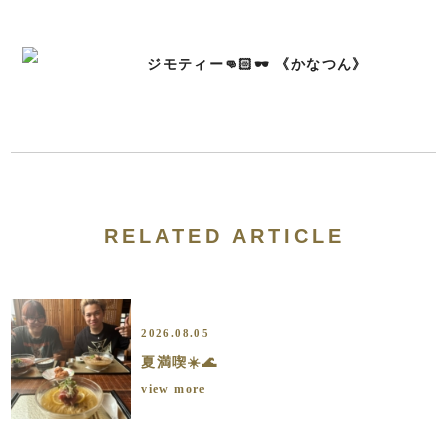
ジモティー👊🏻🕶 《かなつん》
RELATED ARTICLE
2026.08.05
夏満喫☀️🌊
view more