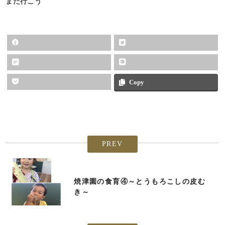
また行こう
Copy
PREV
焼津園の食育④～とうもろこしの皮む
き～