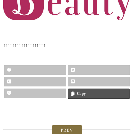
↑↑↑↑↑↑↑↑↑↑↑↑↑↑↑↑↑↑↑
Copy
PREV