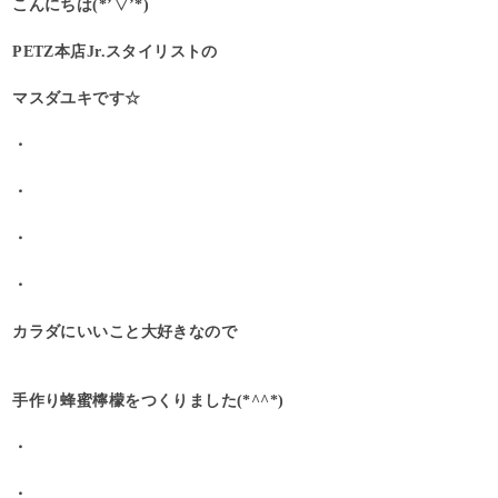
こんにちは(*’▽’*)
PETZ本店Jr.スタイリストの
マスダユキです☆
・
・
・
・
カラダにいいこと大好きなので
手作り蜂蜜檸檬をつくりました(*^^*)
・
・