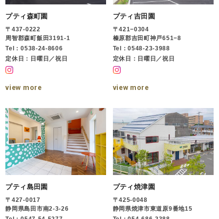
プティ森町園
プティ吉田園
〒437-0222
〒421−0304
周智郡森町飯田3191-1
榛原郡吉田町神戸651−8
Tel：0538-24-8606
Tel：0548-23-3988
定休日：日曜日／祝日
定休日：日曜日／祝日
view more
view more
プティ島田園
プティ焼津園
〒427-0017
〒425-0048
静岡県島田市南2-3-26
静岡県焼津市東道原9番地15