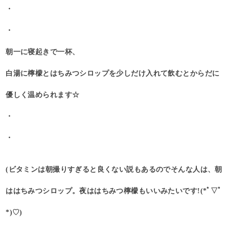
・
・
朝一に寝起きで一杯、
白湯に檸檬とはちみつシロップを少しだけ入れて飲むとからだに
優しく温められます☆
・
・
(ビタミンは朝撮りすぎると良くない説もあるのでそんな人は、朝
ははちみつシロップ。夜ははちみつ檸檬もいいみたいです!(*ﾟ▽ﾟ
*)♡)