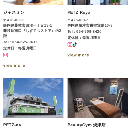
ジャスミン
PETZ Royal
〒426-0061
〒425-0047
静岡県藤枝市田沼一丁目18-1
静岡県焼津市東祢宜島10-8
藤枝駅南口『しずてつストア』内2
Tel：054-908-8420
階
定休日：毎週月曜日
Tel：054-625-9433
定休日：毎週月曜日
view more
view more
PETZ-na
BeautyGym 焼津店