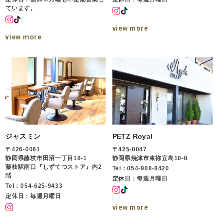
ています。
view more
view more
ジャスミン
PETZ Royal
〒426-0061
〒425-0047
静岡県藤枝市田沼一丁目18-1
静岡県焼津市東祢宜島10-8
藤枝駅南口『しずてつストア』内2
Tel：054-908-8420
階
定休日：毎週月曜日
Tel：054-625-9433
定休日：毎週月曜日
view more