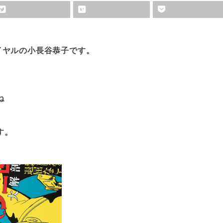
イヤルの小長谷恭子です。
ね
す。