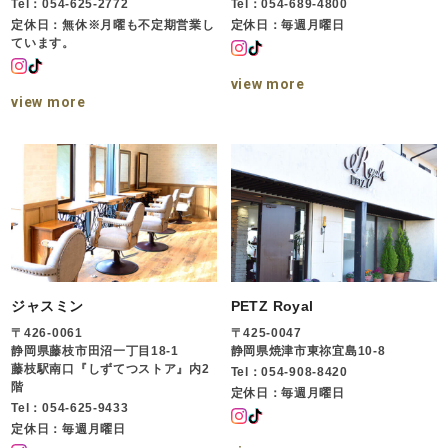
Tel：054-625-2772
Tel：054-689-4800
定休日：無休※月曜も不定期営業し
定休日：毎週月曜日
ています。
view more
view more
ジャスミン
PETZ Royal
〒426-0061
〒425-0047
静岡県藤枝市田沼一丁目18-1
静岡県焼津市東祢宜島10-8
藤枝駅南口『しずてつストア』内2
Tel：054-908-8420
階
定休日：毎週月曜日
Tel：054-625-9433
定休日：毎週月曜日