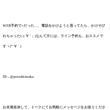
WEB予約で×だった…、電話をかけようと思ってたら、かけそび
れちゃったε-(´∀｀; )なんて方には、ライン予約も、おススメで
すヽ(*´∀｀)
ID→@petzshizuoka
お友達追加して、トークにてお気軽にメッセージをお送りくださ