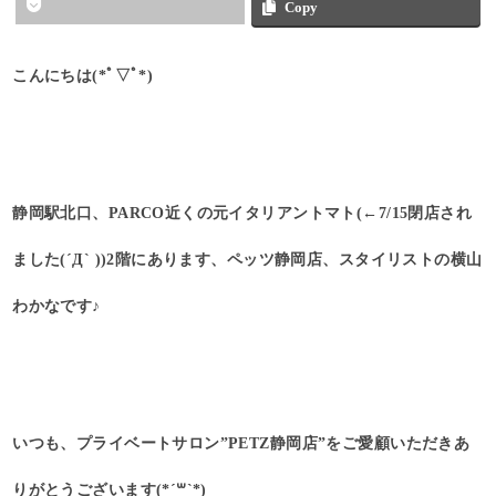
Copy
こんにちは(*ﾟ▽ﾟ*)
静岡駅北口、PARCO近くの元イタリアントマト(←7/15閉店され
ました(´Д` ))2階にあります、ペッツ静岡店、スタイリストの横山
わかなです♪
いつも、プライベートサロン”PETZ静岡店”をご愛顧いただきあ
りがとうございます(*´꒳`*)