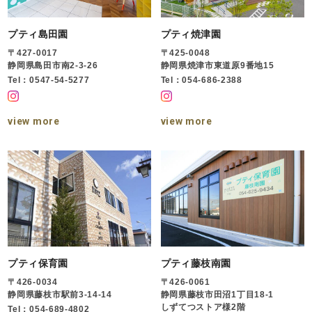
プティ島田園
プティ焼津園
〒427-0017
〒425-0048
静岡県島田市南2-3-26
静岡県焼津市東道原9番地15
Tel：0547-54-5277
Tel：054-686-2388
view more
view more
プティ保育園
プティ藤枝南園
〒426-0034
〒426-0061
静岡県藤枝市駅前3-14-14
静岡県藤枝市田沼1丁目18-1
しずてつストア様2階
Tel：054-689-4802