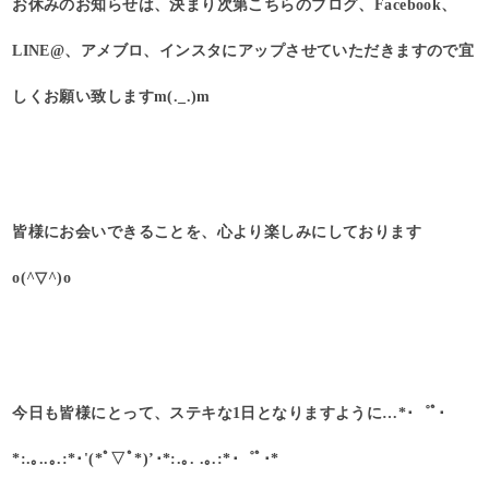
お休みのお知らせは、決まり次第こちらのブログ、Facebook、
LINE@、アメブロ、インスタにアップさせていただきますので宜
しくお願い致しますm(._.)m
皆様にお会いできることを、心より楽しみにしております
o(^▽^)o
今日も皆様にとって、ステキな1日となりますように…*･゜ﾟ･
*:.｡..｡.:*･'(*ﾟ▽ﾟ*)’･*:.｡. .｡.:*･゜ﾟ･*