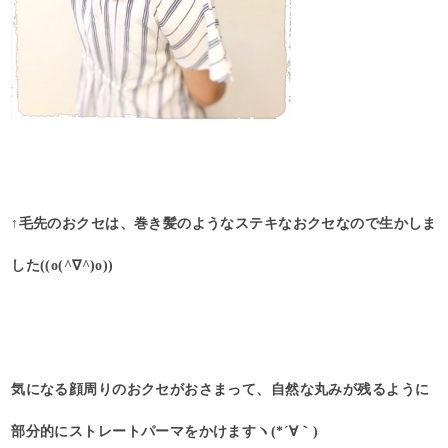
↑毛先のおクセは、巻き髪のようなステキなおクセなので生かしま
した((o(^∇^)o))
気になる顔周りのおクセがおさまって、自然な丸みが残るように
部分的にストレートパーマをかけますヽ(*´∀｀)