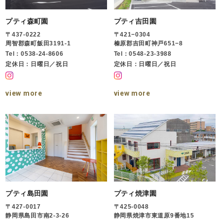
プティ森町園
プティ吉田園
〒437-0222
〒421−0304
周智郡森町飯田3191-1
榛原郡吉田町神戸651−8
Tel：0538-24-8606
Tel：0548-23-3988
定休日：日曜日／祝日
定休日：日曜日／祝日
view more
view more
プティ島田園
プティ焼津園
〒427-0017
〒425-0048
静岡県島田市南2-3-26
静岡県焼津市東道原9番地15