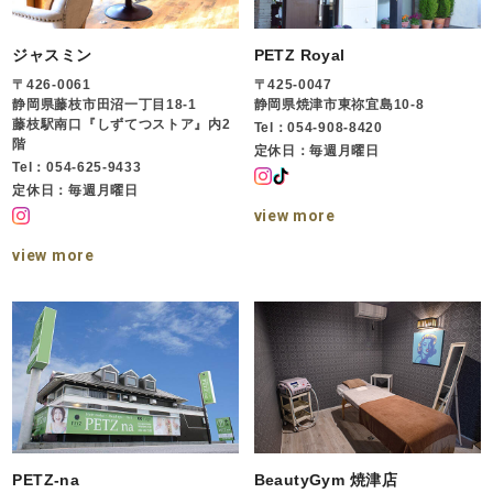
ジャスミン
PETZ Royal
〒426-0061
〒425-0047
静岡県藤枝市田沼一丁目18-1
静岡県焼津市東祢宜島10-8
藤枝駅南口『しずてつストア』内2
Tel：054-908-8420
階
定休日：毎週月曜日
Tel：054-625-9433
定休日：毎週月曜日
view more
view more
PETZ-na
BeautyGym 焼津店