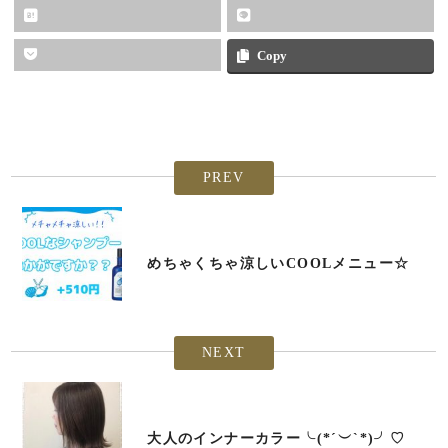
Copy
PREV
めちゃくちゃ涼しいCOOLメニュー☆
NEXT
大人のインナーカラー╰(*´︶`*)╯♡