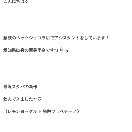
こんにちは☺︎
藤枝のペッツショコラ店でアシスタントをしています！
愛知県出身の新美季奈です٩( ᐛ )و
最近スタバの新作
飲んできました〜♡
《レモンヨーグルト 発酵フラペチーノ》