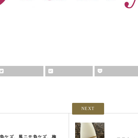
NEXT
負ケズ、風ニモ負ケズ、梅