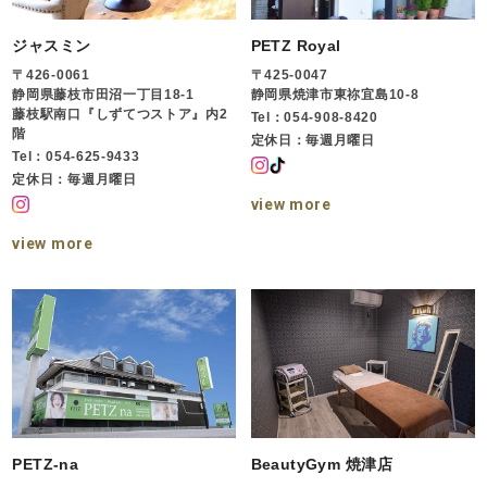
ジャスミン
PETZ Royal
〒426-0061
〒425-0047
静岡県藤枝市田沼一丁目18-1
静岡県焼津市東祢宜島10-8
藤枝駅南口『しずてつストア』内2
Tel：054-908-8420
階
定休日：毎週月曜日
Tel：054-625-9433
定休日：毎週月曜日
view more
view more
PETZ-na
BeautyGym 焼津店