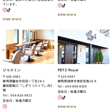
ています。
view more
view more
ジャスミン
PETZ Royal
〒426-0061
〒425-0047
静岡県藤枝市田沼一丁目18-1
静岡県焼津市東祢宜島10-8
藤枝駅南口『しずてつストア』内2
Tel：054-908-8420
階
定休日：毎週月曜日
Tel：054-625-9433
定休日：毎週月曜日
view more