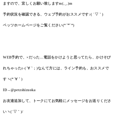
ますので、宜しくお願い致しますm(._.)m
予約状況を確認できる、ウェブ予約がおススメです♪( ´▽｀)
ペッツホームページをご覧ください(*´꒳`*)
WEB予約で、×だった…電話をかけようと思ってたら、かけそび
れちゃったε-(´∀｀; )なんて方には、ライン予約も、おススメで
すヽ(*´∀｀)
ID→@petzshizuoka
お友達追加して、トークにてお気軽にメッセージをお送りくださ
いヽ(´▽｀)/