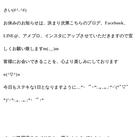
さい(#^.^#)
お休みのお知らせは、決まり次第こちらのブログ、Facebook、
LINE@、アメブロ、インスタにアップさせていただきますので宜
しくお願い致しますm(._.)m
皆様にお会いできることを、心より楽しみにしております
o(^▽^)o
今日もステキな1日となりますように…*･゜ﾟ･*:.｡..｡.:*･'(*ﾟ▽ﾟ
*)’･*:.｡. .｡.:*･゜ﾟ･*