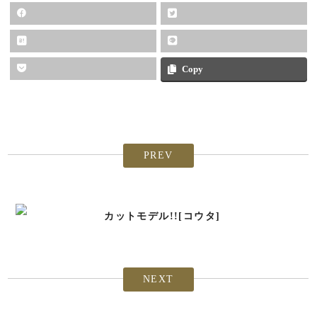
Copy
PREV
カットモデル!![コウタ]
NEXT