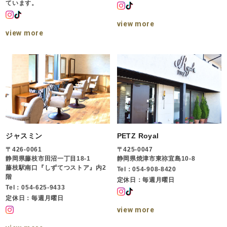
ています。
view more
view more
ジャスミン
PETZ Royal
〒426-0061
〒425-0047
静岡県藤枝市田沼一丁目18-1
静岡県焼津市東祢宜島10-8
藤枝駅南口『しずてつストア』内2
Tel：054-908-8420
階
定休日：毎週月曜日
Tel：054-625-9433
定休日：毎週月曜日
view more