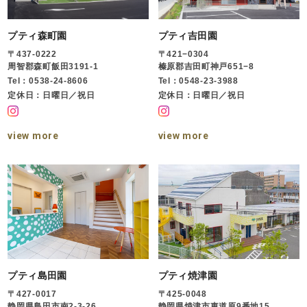
プティ森町園
プティ吉田園
〒437-0222
〒421−0304
周智郡森町飯田3191-1
榛原郡吉田町神戸651−8
Tel：0538-24-8606
Tel：0548-23-3988
定休日：日曜日／祝日
定休日：日曜日／祝日
view more
view more
プティ島田園
プティ焼津園
〒427-0017
〒425-0048
静岡県島田市南2-3-26
静岡県焼津市東道原9番地15