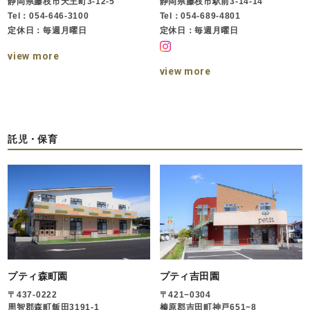
静岡県藤枝市天王町3-12-5
静岡県藤枝市駅前3-14-14
Tel：054-646-3100
Tel：054-689-4801
定休日：毎週月曜日
定休日：毎週月曜日
view more
view more
託児・保育
プティ森町園
プティ吉田園
〒437-0222
〒421−0304
周智郡森町飯田3191-1
榛原郡吉田町神戸651−8