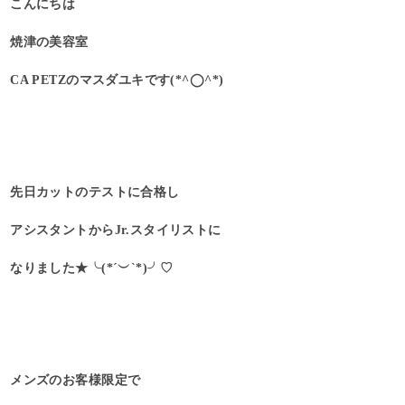
こんにちは
焼津の美容室
CA PETZのマスダユキです(*^◯^*)
先日カットのテストに合格し
アシスタントからJr.スタイリストに
なりました★╰(*´︶`*)╯♡
メンズのお客様限定で