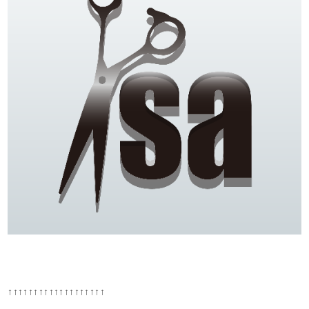
↑↑↑↑↑↑↑↑↑↑↑↑↑↑↑↑↑↑↑