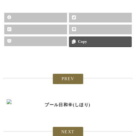
Copy
PREV
プール日和🌞(しほり)
NEXT