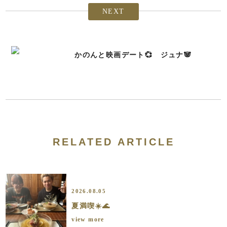
NEXT
かのんと映画デート💞 ジュナ🐼
RELATED ARTICLE
2026.08.05
夏満喫☀️🌊
view more