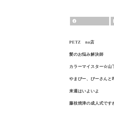
PETZ na店
髪のお悩み解決師
カラーマイスター☆山
やまぴー、ぴーさんと
来週はいよいよ
藤枝焼津の成人式ですね(’