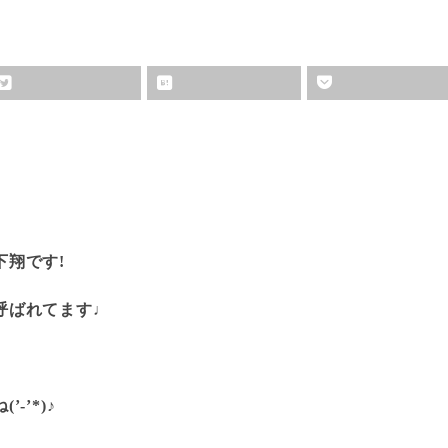
下翔です!
呼ばれてます♩
-’*)♪