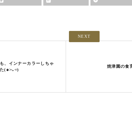
NEXT
も、インナーカラーしちゃ
焼津園の食
๑˃̵ᴗ˂̵)