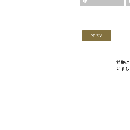
PREV
前髪に
いました(