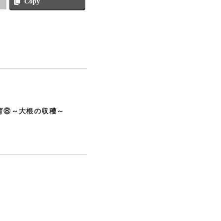
Copy
育⑧～大根の収穫～