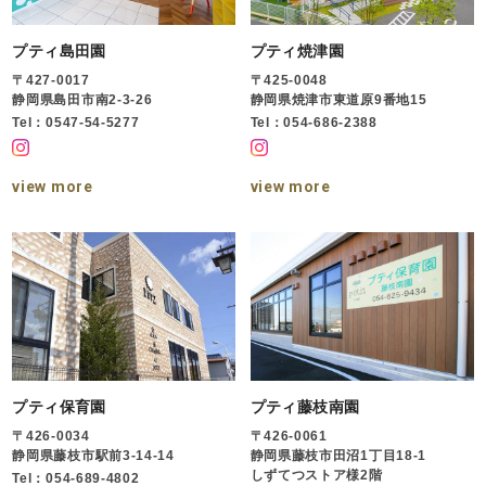
プティ島田園
プティ焼津園
〒427-0017
〒425-0048
静岡県島田市南2-3-26
静岡県焼津市東道原9番地15
Tel：0547-54-5277
Tel：054-686-2388
view more
view more
プティ保育園
プティ藤枝南園
〒426-0034
〒426-0061
静岡県藤枝市駅前3-14-14
静岡県藤枝市田沼1丁目18-1
しずてつストア様2階
Tel：054-689-4802