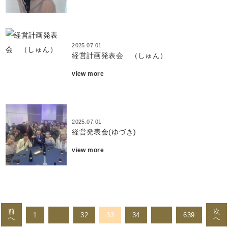
2025.07.01
経営計画発表会 （しゅん）
view more
2025.07.01
経営発表会(ゆづき)
view more
投
稿
前
次
1
…
32
33
34
…
639
へ
へ