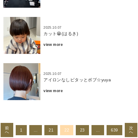
2025.10.07
カット😁(はるき)
view more
2025.10.07
アイロンなしピタッとボブ☆yuya
view more
投
稿
前
次
1
…
21
22
23
…
639
へ
へ