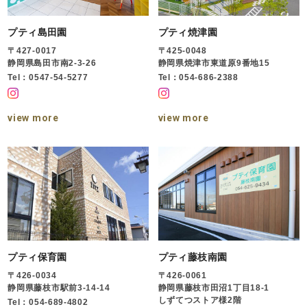
プティ島田園
プティ焼津園
〒427-0017
〒425-0048
静岡県島田市南2-3-26
静岡県焼津市東道原9番地15
Tel：0547-54-5277
Tel：054-686-2388
view more
view more
プティ保育園
プティ藤枝南園
〒426-0034
〒426-0061
静岡県藤枝市駅前3-14-14
静岡県藤枝市田沼1丁目18-1
しずてつストア様2階
Tel：054-689-4802