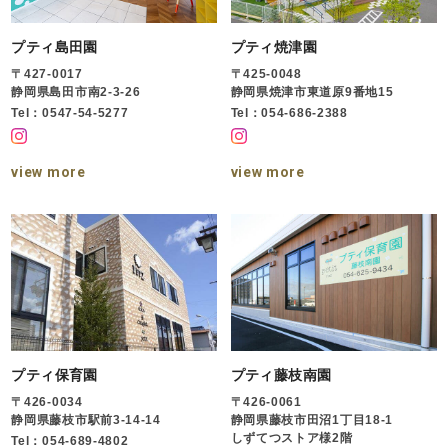
プティ島田園
プティ焼津園
〒427-0017
〒425-0048
静岡県島田市南2-3-26
静岡県焼津市東道原9番地15
Tel：0547-54-5277
Tel：054-686-2388
view more
view more
プティ保育園
プティ藤枝南園
〒426-0034
〒426-0061
静岡県藤枝市駅前3-14-14
静岡県藤枝市田沼1丁目18-1
しずてつストア様2階
Tel：054-689-4802