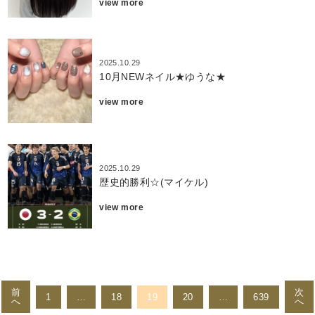
view more
2025.10.29
10月NEWネイル★ゆうな★
view more
2025.10.29
歴史的勝利☆(マイケル)
view more
投
稿
前
次
1
…
18
19
20
…
639
へ
へ