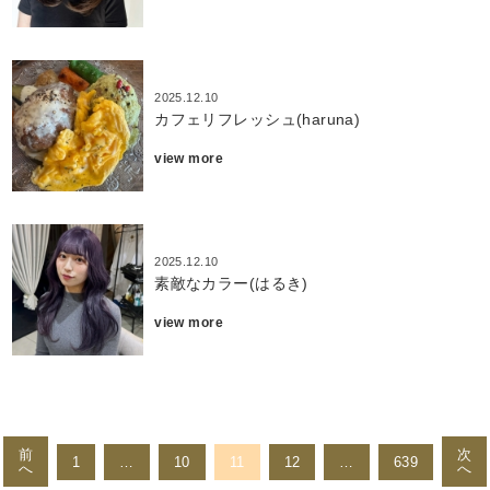
2025.12.10
カフェリフレッシュ(haruna)
view more
2025.12.10
素敵なカラー(はるき)
view more
投
稿
前
次
1
…
10
11
12
…
639
へ
へ