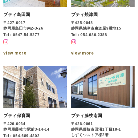
プティ島田園
プティ焼津園
〒427-0017
〒425-0048
静岡県島田市南2-3-26
静岡県焼津市東道原9番地15
Tel：0547-54-5277
Tel：054-686-2388
view more
view more
プティ保育園
プティ藤枝南園
〒426-0034
〒426-0061
静岡県藤枝市駅前3-14-14
静岡県藤枝市田沼1丁目18-1
しずてつストア様2階
Tel：054-689-4802