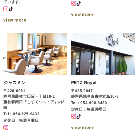
ています。
view more
view more
ジャスミン
PETZ Royal
〒426-0061
〒425-0047
静岡県藤枝市田沼一丁目18-1
静岡県焼津市東祢宜島10-8
藤枝駅南口『しずてつストア』内2
Tel：054-908-8420
階
定休日：毎週月曜日
Tel：054-625-9433
定休日：毎週月曜日
view more